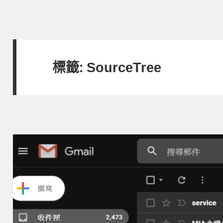
標籤:
SourceTree