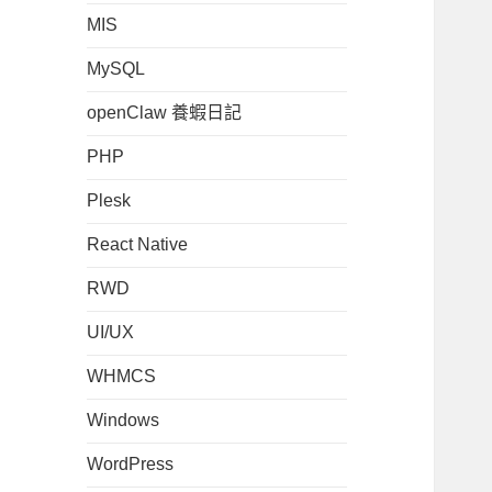
MIS
MySQL
openClaw 養蝦日記
PHP
Plesk
React Native
RWD
UI/UX
WHMCS
Windows
WordPress