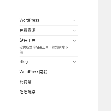
展
WordPress
開
展
免費資源
子
開
選
展
站長工具
子
單
開
提供各式的站長工具，經營網站必
選
子
備
單
選
展
Blog
單
開
WordPress開發
子
選
比特幣
單
吃喝玩樂