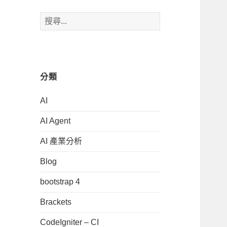
搜
尋
關
鍵
字:
分類
AI
AI Agent
AI 產業分析
Blog
bootstrap 4
Brackets
CodeIgniter – CI