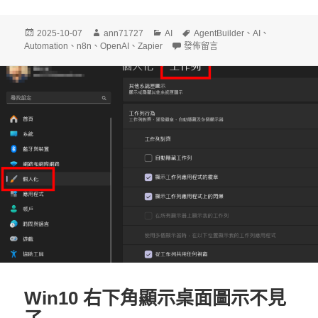
發
作
分
標
2025-10-07
ann71727
AI
AgentBuilder
、
AI
、
佈
者
類
在〈剛過完中秋節就看到 ChatGPT 發
籤
Automation
、
n8n
、
OpenAI
、
Zapier
發佈留言
日
期:
Win10 右下角顯示桌面圖示不見