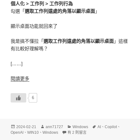
個人化 > 工作列 > 工作列行為
勾選「
選取工作列遠處的角落以顯示桌面
」
顯示桌面功能就回來了
我是搞不懂拉「
選取工作列遠處的角落以顯示桌面
」這樣
有比較好理解嗎？
[……]
閱讀更多
6
發
作
分
標
2024-02-21
ann71727
Windows
AI
、
Copilot
、
佈
者
在〈Win10 右下角顯示桌面圖示不見了〉中
類
籤
OpenAI
、
WIN10
、
Windows
有 2 則留言
日