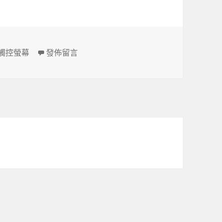
標
在〈螢幕尺寸換算，可用於電子看版、觸控螢幕〉
觸控螢幕
發佈留言
籤