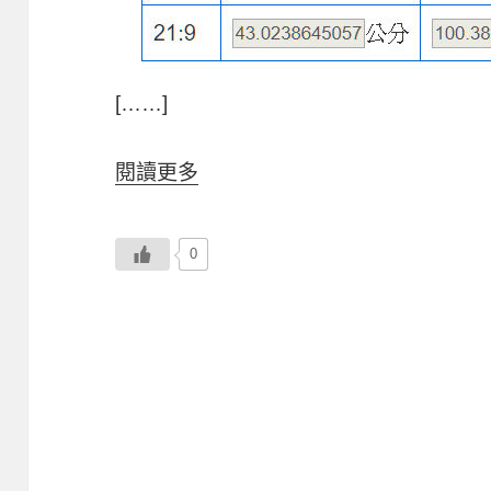
[……]
閱讀更多
0