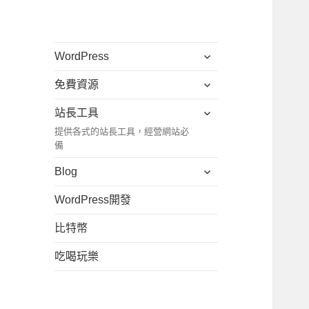
展
WordPress
開
展
免費資源
子
開
選
展
站長工具
子
單
開
提供各式的站長工具，經營網站必
選
子
備
單
選
展
Blog
單
開
WordPress開發
子
選
比特幣
單
吃喝玩樂