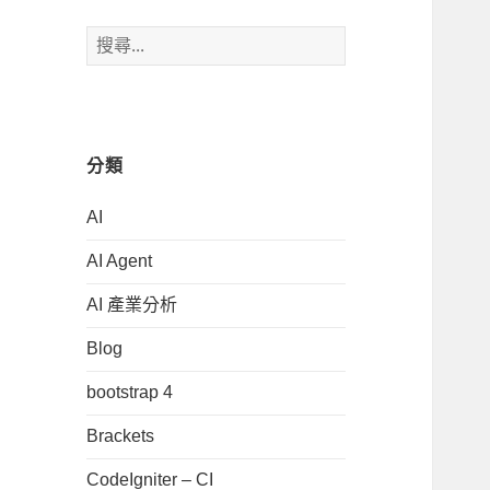
搜
尋
關
鍵
字:
分類
AI
AI Agent
AI 產業分析
Blog
bootstrap 4
Brackets
CodeIgniter – CI