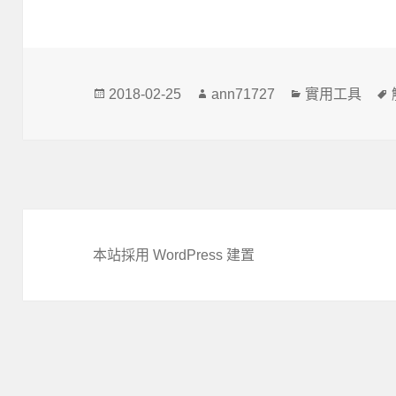
發
作
分
2018-02-25
ann71727
實用工具
佈
者
類
日
期:
本站採用 WordPress 建置