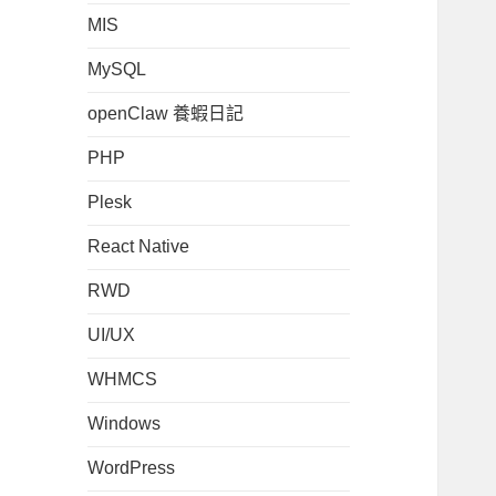
MIS
MySQL
openClaw 養蝦日記
PHP
Plesk
React Native
RWD
UI/UX
WHMCS
Windows
WordPress