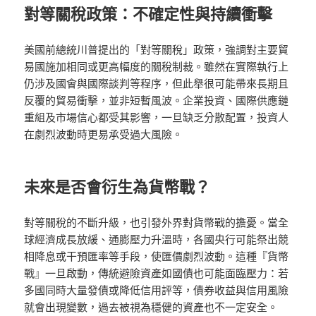
對等關稅政策：不確定性與持續衝擊
美國前總統川普提出的「對等關稅」政策，強調對主要貿
易國施加相同或更高幅度的關稅制裁。雖然在實際執行上
仍涉及國會與國際談判等程序，但此舉很可能帶來長期且
反覆的貿易衝擊，並非短暫風波。企業投資、國際供應鏈
重組及市場信心都受其影響，一旦缺乏分散配置，投資人
在劇烈波動時更易承受過大風險。
未來是否會衍生為貨幣戰？
對等關稅的不斷升級，也引發外界對貨幣戰的擔憂。當全
球經濟成長放緩、通膨壓力升溫時，各國央行可能祭出競
相降息或干預匯率等手段，使匯價劇烈波動。這種『貨幣
戰』一旦啟動，傳統避險資產如國債也可能面臨壓力：若
多國同時大量發債或降低信用評等，債券收益與信用風險
就會出現變數，過去被視為穩健的資產也不一定安全。