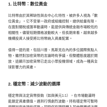
1. 比特幣：數位黃金
比特幣由於其稀缺性與去中心化特性，被許多人視為「數
位黃金」。它不受單一政府或組織控制，總供給量有限，
在面對關稅或匯率動盪時，能提供與傳統金融市場較低的
相關性。儘管短期價格波動較大，但長期來看，越來越多
機構投資人接受將比特幣納入資產配置。
值得一提的是，包括川普、馬斯克在內的多位國際焦點人
物，雖然對加密貨幣的言論時有爭議，但整體態度趨於開
放，這顯示加密貨幣已走出小眾投機領域，成為一種具全
球影響力的資產。
2. 穩定幣：減少波動的選擇
穩定幣與法定貨幣掛鉤（如與美元1:1），在市場動盪時
能鎖定資產價值。遇到行情劇烈波動，持有穩定幣可暫時
避開加密市場的漲跌，同時保有隨時轉入其他幣種或法幣