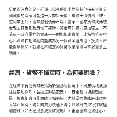
更值得注意的是，近期市場亦傳出中國及其他持有大量美
國國債的國家可能進一步拋售美債，導致美債價格下跌、
殖利率上升，衝擊整個債券市場。當單一國家貨幣或傳統
金融工具受到政策性干擾時，資金可能轉向更加獨立、不
受單一政府掌控的資產——例如加密貨幣。比特幣等去中
心化資產在動盪期間能成為另一個資金避風港，投資人若
能提早佈局，就能在不確定的貨幣政策環境中掌握更多主
動性。
經濟、貨幣不穩定時，為何要避險？
在經濟下行或貨幣政策頻繁變動的情況下，資產價格波動
往往更加劇烈。若缺乏避險配置，一旦金融市場劇烈震
盪，投資組合可能面臨大幅虧損。尤其當通貨膨脹或匯率
大幅貶值時，現金購買力快速下滑；若政府或央行採取極
端措施（如大幅加息或貨幣寬鬆），更會衝擊投資信心。