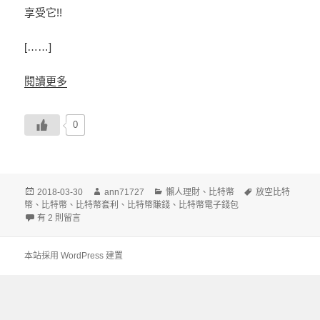
享受它!!
[……]
閱讀更多
0
發
作
分
標
2018-03-30
ann71727
懶人理財
、
比特幣
放空比特
佈
者
類
籤
幣
、
比特幣
、
比特幣套利
、
比特幣賺錢
、
比特幣電子錢包
日
在〈幣安 Binance 儲值(入金)完整教學 – 將比特幣安全匯入幣安帳戶〉中
有 2 則留言
期:
本站採用 WordPress 建置